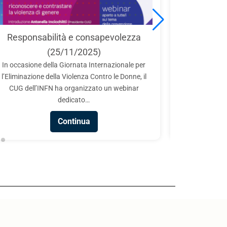
International Day of Women and
consapevolezza
in Science 2025 (11/02/202
2025)
Il CUG partecipa all’evento oganizzato
ta Internazionale per
Laboratori Nazionali di Frascati dell’IN
za Contro le Donne, il
collaborazione con Fondazione Ro
izzato un webinar
Technopole in occasione della celebrazion
to…
Continua
ua