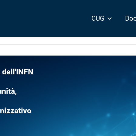
CUG
Doc
 dell'INFN
nità,
anizzativo