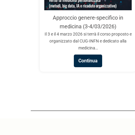
CUG – INFN: Chi vuol essere STEM sia!
INFN-CUG, in collaborazione con i Comitati Unici di
Approccio genere-specifico in
Garanzia di ASI, ENEA, CREA, INAF, INAPP, ISS,
Un Segn
medicina (3-4/03/2026)
ISTAT e Sapienza Università…
Il CUG ha p
Il 3 e il 4 marzo 2026 si terrà il corso proposto e
Resta” org
Continua
organizzato dal CUG-INFN e dedicato alla
dell’INFN 
medicina…
Continua