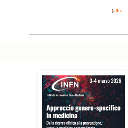
(
altro …