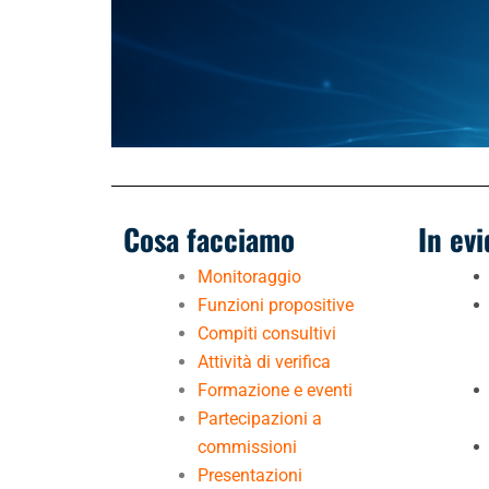
Cosa facciamo
In ev
Monitoraggio
Funzioni propositive
Compiti consultivi
Attività di verifica
Formazione e eventi
Partecipazioni a
commissioni
Presentazioni