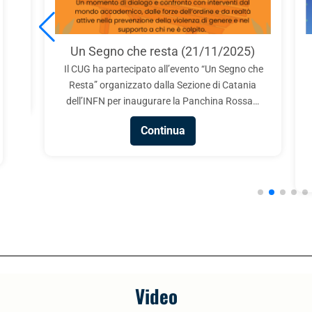
o che resta (21/11/2025)
Responsabilità e 
artecipato all’evento “Un Segno che
(25/11/
anizzato dalla Sezione di Catania
In occasione della Giorna
per inaugurare la Panchina Rossa…
l’Eliminazione della Violen
CUG dell’INFN ha organ
Continua
dedica
Contin
Video