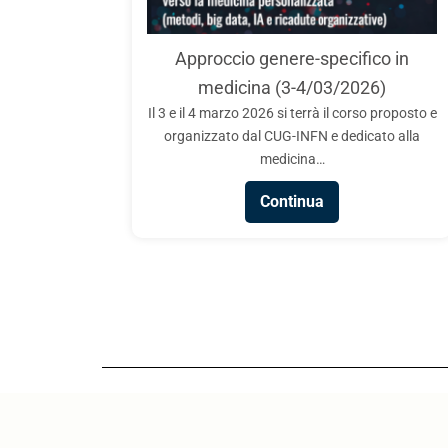
CUG – INFN: Chi vuol essere STEM 
INFN-CUG, in collaborazione con i Comitati Uni
Approccio genere-specifico in
Garanzia di ASI, ENEA, CREA, INAF, INAPP, I
medicina (3-4/03/2026)
ISTAT e Sapienza Università…
Il 3 e il 4 marzo 2026 si terrà il corso proposto e
Continua
organizzato dal CUG-INFN e dedicato alla
medicina…
Continua