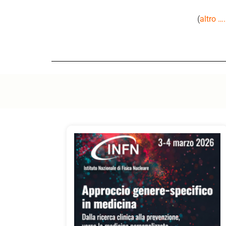
(
altro …