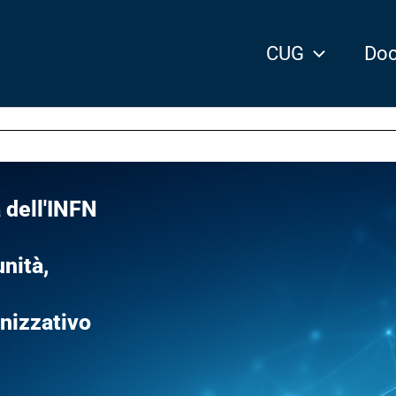
CUG
Doc
 dell'INFN
nità,
anizzativo