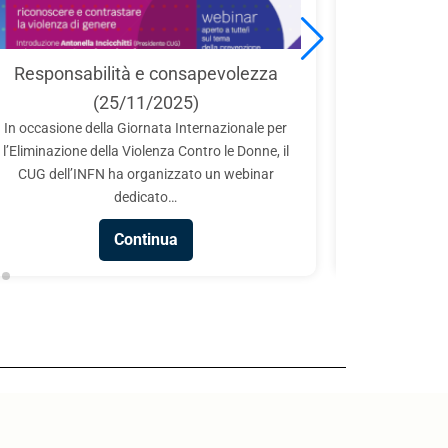
Internatio
Responsabilità e consapevolezza
in Scie
(25/11/2025)
Il CUG part
In occasione della Giornata Internazionale per
Laboratori N
l’Eliminazione della Violenza Contro le Donne, il
collabor
CUG dell’INFN ha organizzato un webinar
Technopole in o
dedicato…
Continua