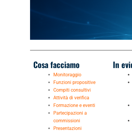
Cosa facciamo
In ev
Monitoraggio
Funzioni propositive
Compiti consultivi
Attività di verifica
Formazione e eventi
Partecipazioni a
commissioni
Presentazioni