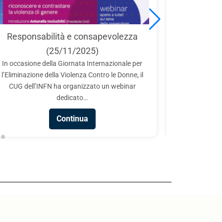
International Day 
nsabilità e consapevolezza
in Science 202
(25/11/2025)
Il CUG partecipa all’
one della Giornata Internazionale per
Laboratori Nazionali di
ione della Violenza Contro le Donne, il
collaborazione co
ll’INFN ha organizzato un webinar
Technopole in occasione d
dedicato…
Cont
Continua