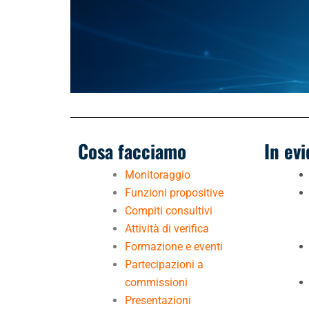
Cosa facciamo
In ev
Monitoraggio
Funzioni propositive
Compiti consultivi
Attività di verifica
Formazione e eventi
Partecipazioni a
commissioni
Presentazioni