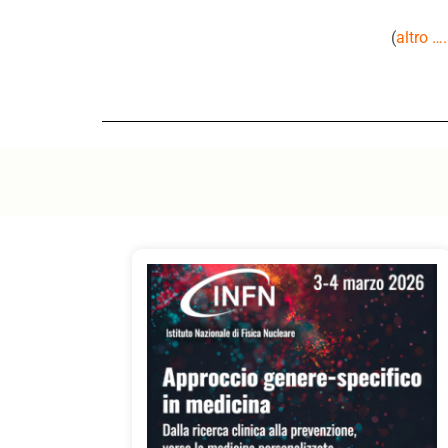
(
altro …