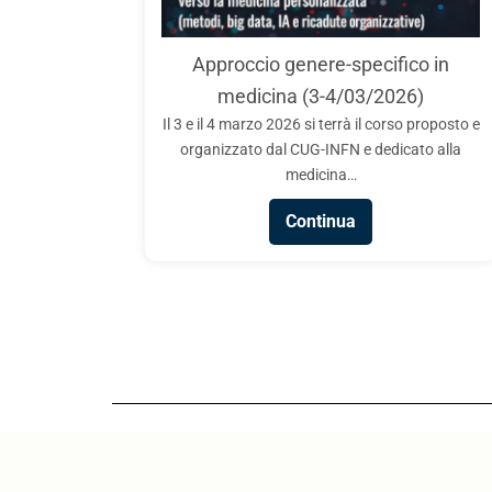
CUG – INFN: Chi vuol essere STEM sia!
INFN-CUG, in collaborazione con i Comitati Unici di
Approccio genere-specifico in
Garanzia di ASI, ENEA, CREA, INAF, INAPP, ISS,
medicina (3-4/03/2026)
ISTAT e Sapienza Università…
Il 3 e il 4 marzo 2026 si terrà il corso proposto e
Continua
organizzato dal CUG-INFN e dedicato alla
medicina…
Continua