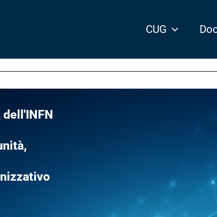
CUG
Doc
 dell'INFN
nità,
anizzativo