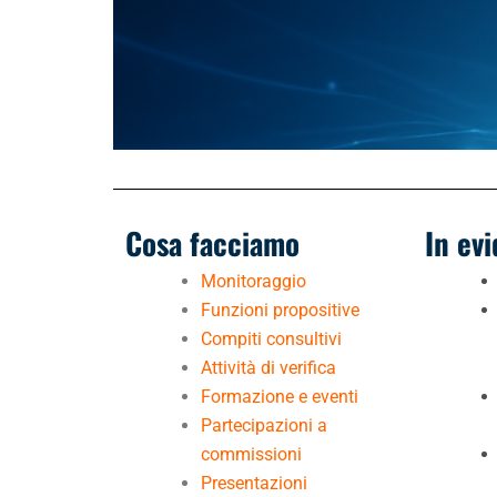
Cosa facciamo
In ev
Monitoraggio
Funzioni propositive
Compiti consultivi
Attività di verifica
Formazione e eventi
Partecipazioni a
commissioni
Presentazioni