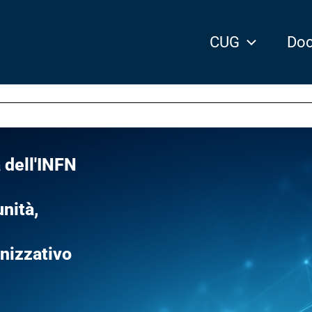
CUG
Doc
 dell'INFN
nità,
anizzativo