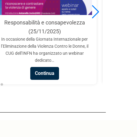
Internatio
Responsabilità e consapevolezza
in Scie
(25/11/2025)
Il CUG part
In occasione della Giornata Internazionale per
Laboratori N
l’Eliminazione della Violenza Contro le Donne, il
collabor
CUG dell’INFN ha organizzato un webinar
Technopole in o
dedicato…
Continua