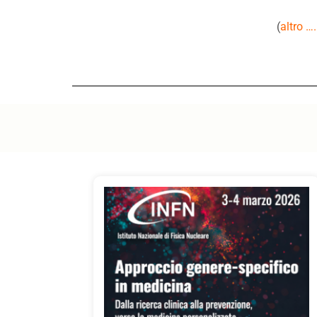
(
altro …