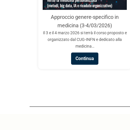
CUG – INFN: Chi vuol essere STEM 
INFN-CUG, in collaborazione con i Comitati Uni
Approccio genere-specifico in
Garanzia di ASI, ENEA, CREA, INAF, INAPP, I
medicina (3-4/03/2026)
ISTAT e Sapienza Università…
Il 3 e il 4 marzo 2026 si terrà il corso proposto e
Continua
organizzato dal CUG-INFN e dedicato alla
medicina…
Continua