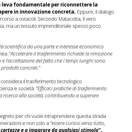
a
leva fondamentale per riconnettere la
sapere in innovazione concreta.
Eppure, il dialogo
corso a ostacoli. Secondo Matacotta, il vero
mia, ma un tessuto imprenditoriale spesso poco
tà scientifica da una parte e interesse economico
nea. “
Accelerare il trasferimento richiede la rimozione
go e l’accettazione del fatto che i tempi lunghi sono
 prodotti concreti.”
 considera il trasferimento tecnologico
scienza e società:
“Efficaci pratiche di trasferimento
a ricerca alla società, contribuendo a superare
segreto per chi vuole intraprendere questa strada
enerazioni e non solo a
“essere curiosi verso tutto,
e certezze e a imparare da qualsiasi stimolo
“.