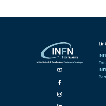
Link
INF
Fon
INF
Ban