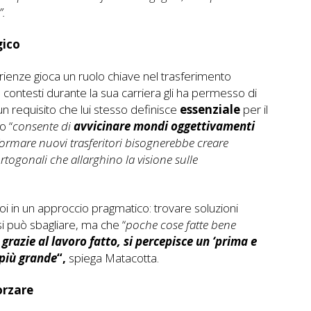
”.
gico
rienze gioca un ruolo chiave nel trasferimento
e contesti durante la sua carriera gli ha permesso di
 un requisito che lui stesso definisce
essenziale
per il
o “
consente di
avvicinare mondi oggettivamenti
ormare nuovi trasferitori bisognerebbe creare
ortogonali che allarghino la visione sulle
i in un approccio pragmatico: trovare soluzioni
si può sbagliare, ma che “
poche cose fatte bene
grazie al lavoro fatto, si percepisce un ‘prima e
 più grande
“,
spiega Matacotta.
orzare