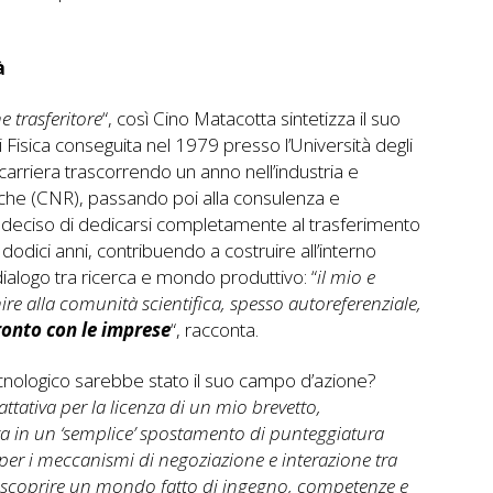
à
e trasferitore
“, così Cino Matacotta sintetizza il suo
 Fisica conseguita nel 1979 presso l’Università degli
carriera trascorrendo un anno nell’industria e
rche (CNR), passando poi alla consulenza e
ha deciso di dedicarsi completamente al trasferimento
dodici anni, contribuendo a costruire all’interno
 dialogo tra ricerca e mondo produttivo: “
il mio e
ire alla comunità scientifica, spesso autoreferenziale,
ronto con le imprese
“, racconta.
cnologico sarebbe stato il suo campo d’azione?
ttativa per la licenza di un mio brevetto,
a in un ‘semplice’ spostamento di punteggiatura
 per i meccanismi di negoziazione e interazione tra
o scoprire un mondo fatto di ingegno, competenze e