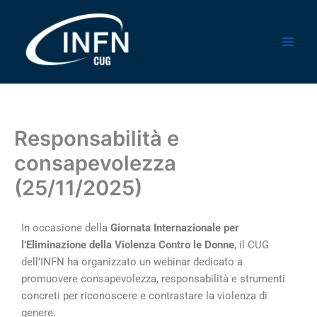
Vai
al
contenuto
Responsabilità e
consapevolezza
(25/11/2025)
In occasione della
Giornata Internazionale per
l’Eliminazione della
Violenza Contro le Donne
, il CUG
dell’INFN ha organizzato un webinar dedicato a
promuovere consapevolezza, responsabilità e strumenti
concreti per riconoscere e contrastare la violenza di
genere.