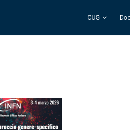
CUG
Doc