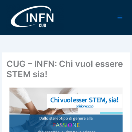
Vai
al
contenuto
CUG – INFN: Chi vuol essere
STEM sia!