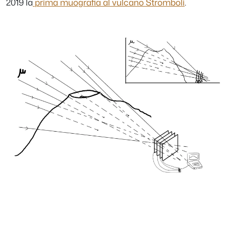
2019 la
prima muografia al vulcano Stromboli
.