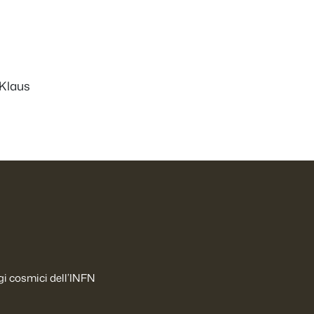
 Klaus
ggi cosmici dell’INFN