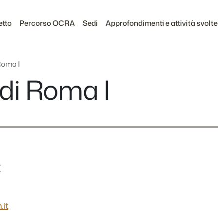
etto
Percorso OCRA
Sedi
Approfondimenti e attività svolte
Roma I
di Roma I
:
.it