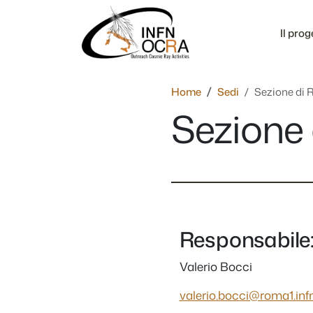
Salta al contenuto
Il prog
Home
Sedi
Sezione di 
Sezione 
Responsabile
Valerio Bocci
valerio.bocci@roma1.infn