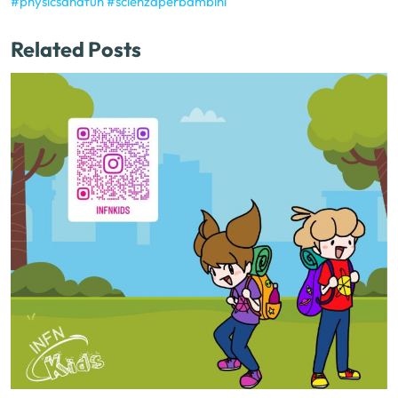
#physicsandfun
#scienzaperbambini
Related Posts