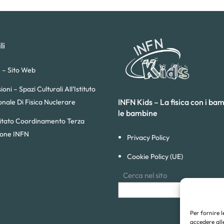
li
 – Sito Web
sioni – Spazi Culturali All’Istituto
INFN Kids – La fisica con i bam
onale Di Fisica Nuclerare
le bambine
tato Coordinamento Terza
ione INFN
Privacy Policy
Cookie Policy (UE)
Cerca nel sito
Per fornire 
accedere alle