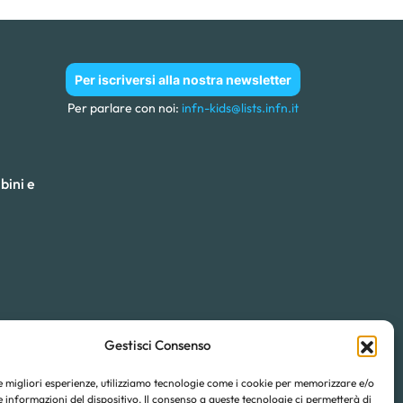
Per iscriversi alla nostra newsletter
Per parlare con noi:
infn-kids@lists.infn.it
bini e
Gestisci Consenso
le migliori esperienze, utilizziamo tecnologie come i cookie per memorizzare e/o
 informazioni del dispositivo. Il consenso a queste tecnologie ci permetterà di