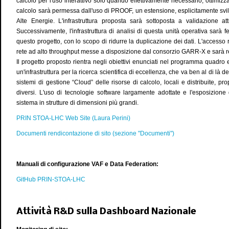
calcolo per l'uso interattivo solo quando effettivamente necessario, ottimizza
calcolo sarà permessa dall'uso di PROOF, un estensione, esplicitamente svi
Alte Energie. L'infrastruttura proposta sarà sottoposta a validazione at
Successivamente, l'infrastruttura di analisi di questa unità operativa sarà f
questo progetto, con lo scopo di ridurre la duplicazione dei dati. L'accesso r
rete ad alto throughput messe a disposizione dal consorzio GARR-X e sarà r
Il progetto proposto rientra negli obiettivi enunciati nel programma quadro 
un'infrastruttura per la ricerca scientifica di eccellenza, che va ben al di là deg
sistemi di gestione “Cloud” delle risorse di calcolo, locali e distribuite, p
diversi. L'uso di tecnologie software largamente adottate e l'esposizione di
sistema in strutture di dimensioni più grandi.
PRIN STOA-LHC Web Site (Laura Perini)
Documenti rendicontazione di sito (sezione "Documenti")
Manuali di configurazione VAF e Data Federation:
GitHub PRIN-STOA-LHC
Attività R&D sulla Dashboard Nazionale