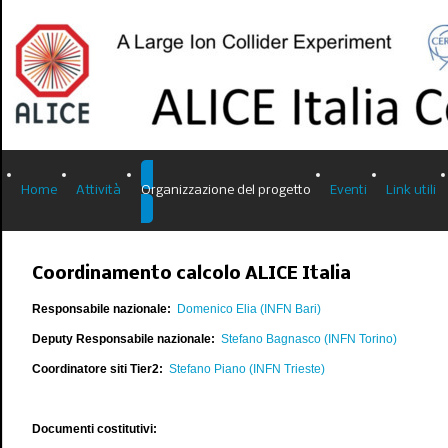
Home
Attività
Organizzazione del progetto
Eventi
Link utili
Coordinamento calcolo ALICE Italia
Responsabile nazionale:
Domenico Elia (INFN Bari)
Deputy Responsabile nazionale:
Stefano Bagnasco (INFN Torino)
C
oordin
atore siti Tier2:
Stefano Piano (INFN Trieste)
Documenti costitutivi: