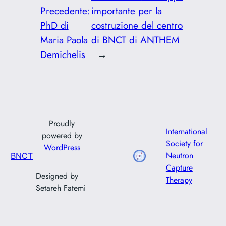
Precedente:
importante per la
PhD di
costruzione del centro
Maria Paola
di BNCT di ANTHEM
Demichelis
→
Proudly
International
powered by
Society for
WordPress
Neutron
BNCT
Capture
Designed by
Therapy
Setareh Fatemi