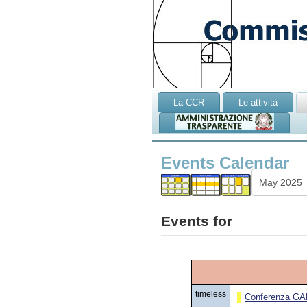
La CCR
Le attività
Events Calendar
Events for
timeless
Conferenza GAR