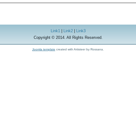
Link1
|
Link2
|
Link3
Copyright © 2014. All Rights Reserved.
Joomla template
created with Artisteer by Rossana.