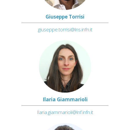
Giuseppe Torrisi
giuseppe.torrisi@lns.infn.it
Ilaria Giammarioli
Ilaria.giammarioli@lnf.infn.it