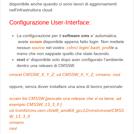
disponibile anche quando ci sono lavori di aggiornamenti
nell'infrastruttura cloud
Configurazione User-Interface:
La configurazione per il
software cms
e' automatica,
avete
scram
disponibile appena fatto login. Non mettete
nessun
source
nel vostro
.cshrc/.login/.bash_profil
e a
meno che non sappiate quello che state facendo.
root
e' disponibile solo dopo aver configurato l'ambiente
dentro una releaes di CMSSW.
cmsrel CMSSW_X_Y_Z; cd CMSSW_X_Y_Z; cmsenv; root
oppure, senza dover installare una area di lavoro personale:
scram list CMSSW [pescate una release che vi va bene, ad
esempio CMSSW_13_3_0 ]
cd /cvmfs/cms.cern.ch/el9_amd64_gcc12/cms/cmssw/CMSS
W_13_3_0
cmsenv
root