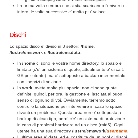
La prima volta sembra che si stia scaricando l'universo
intero, le volte successive e' molto piu' veloce.
Dischi
Lo spazio disco e' diviso in 3 settori:
/home
,
/lustre/cmswork
e
/lustre/cmsdata
.
In
/home
ci sono le vostre home directory, lo spazio e'
limitato (c'e' un sistema di quote, attualmente e' circa 1
GB per utente) ma e' sottoposto a backup incrementale
con i servizi di sezione.
In
work
, avete molto piu' spazio: non ci sono quote
definite, quindi, per ora, la gestione e' lasciata al buon
senso di ognuno di voi. Ovviamente, terremo sotto
controllo la situazione per intervenire in caso lo spazio
diventi un problema. Questa area non e' sottoposta a
backup di alcun tipo, pero' c'e' un sistema di protezione
in caso di problemi hardware ad un disco (raid5). Ogni
utente ha una sua directory
/lustre/cmswork/
username
.
L'ultima area e'
data
, ed e' costituita da un pool di dischi