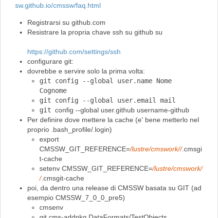
sw.github.io/cmssw/faq.html
Registrarsi su github.com
Resistrare la propria chave ssh su github su
https://github.com/settings/ssh
configurare git:
dovrebbe e servire solo la prima volta:
git config --global user.name Nome
Cognome
git config --global user.email mail
git
config --global user.github username-github
Per definire dove mettere la cache (e' bene metterlo nel
proprio .bash_profile/.login)
export
CMSSW_GIT_REFERENCE=
/lustre/cmswork//
.cmsgi
t-cache
setenv CMSSW_GIT_REFERENCE=
/lustre/cmswork/
/
.cmsgit-cache
poi, da dentro una release di CMSSW basata su GIT (ad
esempio CMSSW_7_0_0_pre5)
cmsenv
git cms-addpkg DataFormats/TestObjects