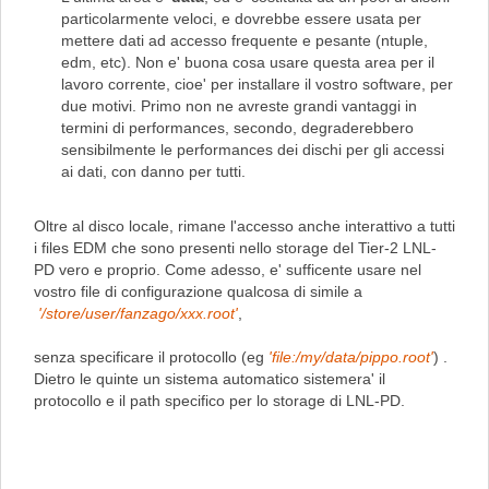
particolarmente veloci, e dovrebbe essere usata per
mettere dati ad accesso frequente e pesante (ntuple,
edm, etc). Non e' buona cosa usare questa area per il
lavoro corrente, cioe' per installare il vostro software, per
due motivi. Primo non ne avreste grandi vantaggi in
termini di performances, secondo, degraderebbero
sensibilmente le performances dei dischi per gli accessi
ai dati, con danno per tutti.
Oltre al disco locale, rimane l'accesso anche interattivo a tutti
i files EDM che sono presenti nello storage del Tier-2 LNL-
PD vero e proprio. Come adesso, e' sufficente usare nel
vostro file di configurazione qualcosa di simile a
'/store/user/fanzago/xxx.root'
,
senza specificare il protocollo (eg
'file:/my/data/pippo.root'
) .
Dietro le quinte un sistema automatico sistemera' il
protocollo e il path specifico per lo storage di LNL-PD.