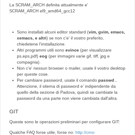
La SCRAM_ARCH definita attualmente e'
SCRAM_ARCH el9_amd64_gcc12
Sono installati alcuni editor standard (
vim, gvim, emacs,
xemacs, e altri
) se non c'e' il vostro preferito,
chiedetene l'installazione.
Altri programmi utili sono
evince
(per visualizzare
ps,eps,pdf)
eog
(per immagini varie gif, tiff, jpg e
compagnia).
Non c'e' nessun browser o mailer, usate il vostro desktop
per queste cose.
Per cambiare password, usate il comando
passwd .
Attenzione, il sitema di password e' indipendente da
quello della sezione di Padova, quindi se cambiate la
password da una parte non viene cambiata dall'altra.
GIT
Queste sono le operazioni preliminari per configurare GIT:
Qualche FAQ forse utile, forse no:
http://cms-