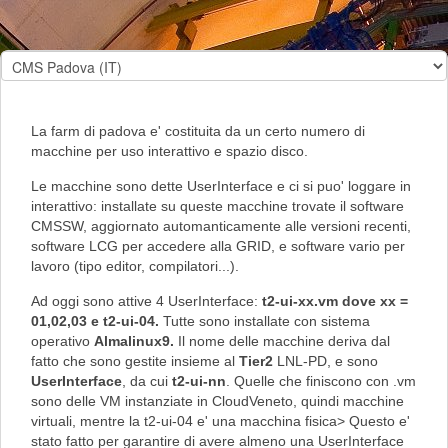
La farm di padova e' costituita da un certo numero di
macchine per uso interattivo e spazio disco.
Le macchine sono dette UserInterface e ci si puo' loggare in
interattivo: installate su queste macchine trovate il software
CMSSW, aggiornato automanticamente alle versioni recenti,
software LCG per accedere alla GRID, e software vario per
lavoro (tipo editor, compilatori...).
Ad oggi sono attive 4 UserInterface:
t2-ui-xx.vm dove xx =
01,02,03 e t2-ui-04.
Tutte sono installate con sistema
operativo
Almalinux9.
Il nome delle macchine deriva dal
fatto che sono gestite insieme al
Tier2
LNL-PD, e sono
UserInterface
, da cui
t2-ui-nn
. Quelle che finiscono con .vm
sono delle VM instanziate in CloudVeneto, quindi macchine
virtuali, mentre la t2-ui-04 e' una macchina fisica> Questo e'
stato fatto per garantire di avere almeno una UserInterface