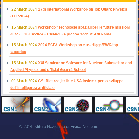
22 March 2024
17th International Workshop on Top Quark Physics
(TOP2024)
15 March 2024
workshop “Tecnologie spaziali per le future missioni
di ASI”, 16/04/2024 - 19/04/2024 presso sede ASI di Roma
15 March 2024
2024 ECFA Workshop on e+e- Higgs/EWK/top
factories
15 March 2024
XXI Seminar on Software for Nuclear, Subnuclear and
Applied Physics and official Geant4 School
01 March 2024
CS_Ricerca, Italia e USA insieme per lo sviluppo
dell’intelligenza artificiale
© 2014 Istituto Nazionale di Fisica Nucleare