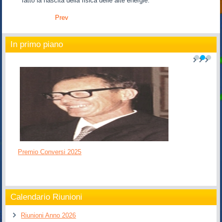
fatto la nascita della fisica delle alte energie.
Prev
In primo piano
1
2
3
Premio Conversi 2025
Calendario Riunioni
Riunioni Anno 2026