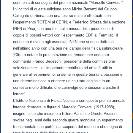
cerimonia di consegna del premio nazionale “Marcello Conversi”.
I vincitori di questa edizione sono
Mirko Berretti
del Gruppo
Collegato di Siena, con una tesi su misure effettuate con
l’esperimento TOTEM al CERN, e
Federico Sforza
della sezione
INFN di Pisa, con una tesi sulla misura della produzione di
coppie di bosoni vettori con l’esperimento CDF al Fermilab. Il
concorso è rivolto agli associati INFN che si sono dottorati
nell’ultimo anno con una tesi nel campo della fisica subnucleare.
“Oltre a notare la presentazione estremamente accurata –
commenta Franco Bedeschi, presidente della commissione
selezionatrice – e l’importante contributo ad attività utili in
generale all’esperimento, si sente in queste tesi una passione e
una determinazione a ottenere un risultato originale in un
contesto molto difficile, che coinvolge ed entusiasma anche il
lettore”.
L’Istituto Nazionale di Fisica Nucleare con questo premio annuale
intende ricordare la figura di Marcello Conversi (1917-1988),
insigne fisico che insieme a Ettore Pancini e Oreste Piccioni
svolse negli anni della seconda guerra mondiale un esperimento
fondamentale che portò alla scoperta del muone e che segnò di