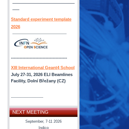
------------------------------------------------------
------
Standard experiment template
2026
-----------------------------------------------
---------------------------------------
XIII International Geant4 School
July 27-31, 2026
ELI Beamlines
Facility, Dolní Břežany (CZ)
----------------------------
NEXT MEETING
September, 7-11 2026
Indico