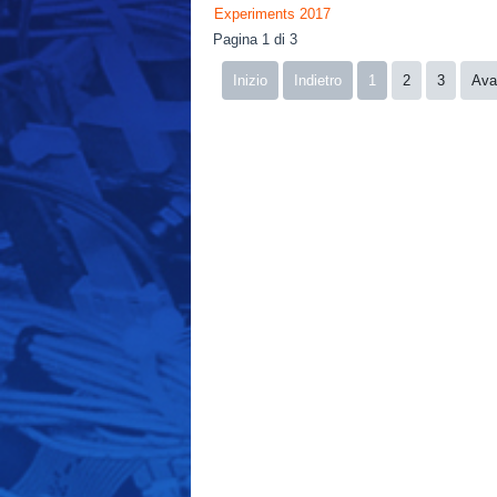
Experiments 2017
Pagina 1 di 3
Inizio
Indietro
1
2
3
Ava