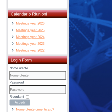
Calendario Riunioni
Meetings year 2026
Meetings year 2025
Meetings year 2024
Meetings year 2023
Meetings year 2022
Login Form
Nome utente
Password
Ricordami
Accedi
Nome utente dimenticato?