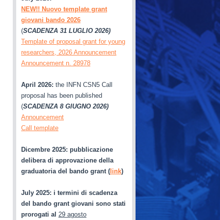
NEW!! Nuovo template grant
giovani bando 2026
(
SCADENZA 31 LUGLIO 2026)
Template of proposal grant for young
researchers, 2026 Announcement
Announcement n. 28978
April 2026:
the INFN CSN5 Call
proposal has been published
(
SCADENZA 8 GIUGNO 2026)
Announcement
Call template
Dicembre 2025: pubblicazione
delibera di approvazione della
graduatoria del bando grant (
link
)
July 2025
: i termini di scadenza
del bando grant giovani sono stati
prorogati al
29 agosto