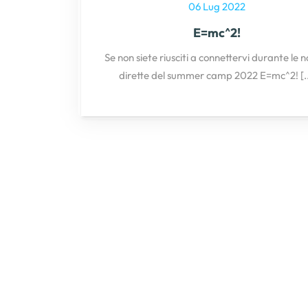
06 Lug 2022
E=mc^2!
Se non siete riusciti a connettervi durante le 
dirette del summer camp 2022 E=mc^2!
[.