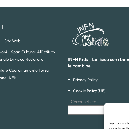
li
 – Sito Web
sioni – Spazi Culturali All’Istituto
INFN Kids – La fisica con i bam
onale Di Fisica Nuclerare
le bambine
tato Coordinamento Terza
ione INFN
Privacy Policy
Cookie Policy (UE)
Cerca nel sito
Per fornire 
accedere alle