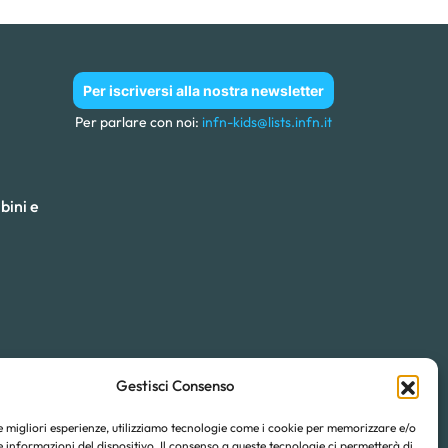
Per iscriversi alla nostra newsletter
Per parlare con noi:
infn-kids@lists.infn.it
bini e
Gestisci Consenso
le migliori esperienze, utilizziamo tecnologie come i cookie per memorizzare e/o
 informazioni del dispositivo. Il consenso a queste tecnologie ci permetterà di