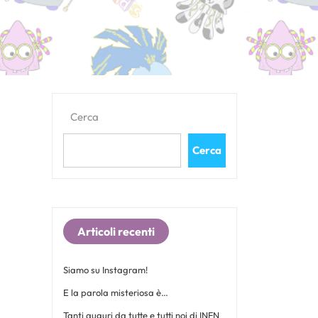
Cerca
Cerca
Articoli recenti
Siamo su Instagram!
E la parola misteriosa è…
Tanti auguri da tutte e tutti noi di INFN