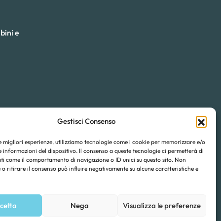
bini e
Gestisci Consenso
le migliori esperienze, utilizziamo tecnologie come i cookie per memorizzare e/o
 informazioni del dispositivo. Il consenso a queste tecnologie ci permetterà di
ti come il comportamento di navigazione o ID unici su questo sito. Non
o ritirare il consenso può influire negativamente su alcune caratteristiche e
cetta
Nega
Visualizza le preferenze