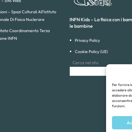
 – Sito Web
sioni – Spazi Culturali All’Istituto
INFN Kids – La fisica con i bam
onale Di Fisica Nuclerare
le bambine
tato Coordinamento Terza
ione INFN
Privacy Policy
Cookie Policy (UE)
Cerca nel sito
Per fornire 
accedere alle
elaborare da
acconsentire 
funzioni.
Ac