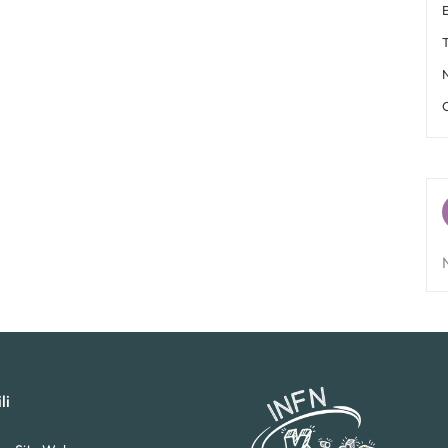
E
T
li