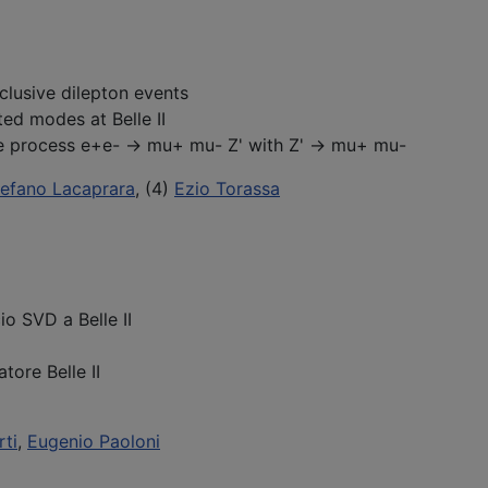
nclusive dilepton events
ed modes at Belle II
the process e+e- -> mu+ mu- Z' with Z' -> mu+ mu-
tefano Lacaprara
, (4)
Ezio Torassa
cio SVD a Belle II
tore Belle II
rti
,
Eugenio Paoloni