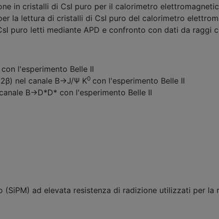
ne in cristalli di CsI puro per il calorimetro elettromagnetico
er la lettura di cristalli di CsI puro del calorimetro elettrom
 CsI puro letti mediante APD e confronto con dati da raggi co
con l'esperimento Belle II
0
n(2β) nel canale B→J/Ψ K
con l'esperimento Belle II
 canale B→D*D* con l'esperimento Belle II
io (SiPM) ad elevata resistenza di radizione utilizzati per la