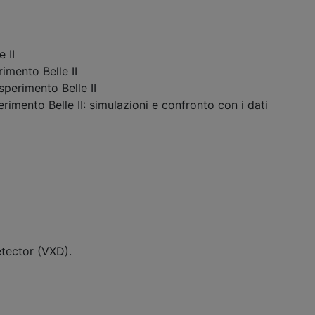
 II
imento Belle II
sperimento Belle II
erimento Belle II: simulazioni e confronto con i dati
etector (VXD).