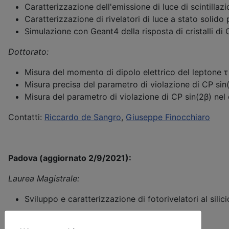
Caratterizzazione dell'emissione di luce di scintillazio
Caratterizzazione di rivelatori di luce a stato solido p
Simulazione con Geant4 della risposta di cristalli di
Dottorato:
Misura del momento di dipolo elettrico del leptone τ 
Misura precisa del parametro di violazione di CP si
Misura del parametro di violazione di CP sin(2β) nel
Contatti:
Riccardo de Sangro
,
Giuseppe Finocchiaro
Padova (aggiornato 2/9/2021):
Laurea Magistrale:
Sviluppo e caratterizzazione di fotorivelatori al silic
Contatti:
Roberto Stroili
,
Ezio Torassa