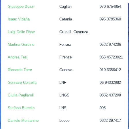
Giuseppe Bozzi
Cagliari
070 6754854
Isaac Vidaña
Catania
095 3785360
Luigi Delle Rose
Gr. coll. Cosenza
Martina Gerbino
Ferrara
0532 974206
Andrea Tesi
Firenze
055 45723021
Riccardo Torre
Genova
010 3356412
Gennaro Corcella
LNF
06 94032882
Giulia Pagliaroli
LNGS
0862 437209
Stefano Burrello
LNS
095
Daniele Montanino
Lecce
0832 297417