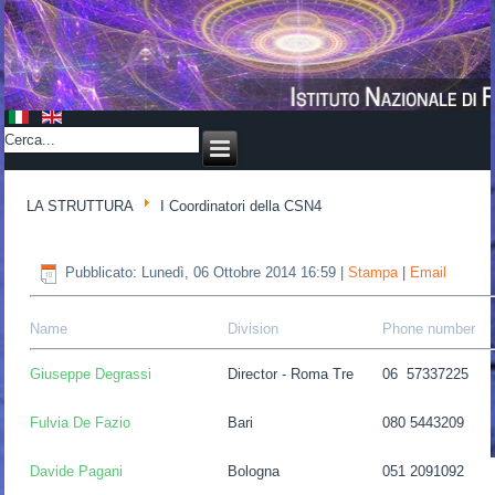
LA STRUTTURA
I Coordinatori della CSN4
Pubblicato: Lunedì, 06 Ottobre 2014 16:59
|
Stampa
|
Email
Name
Division
Phone number
Giuseppe Degrassi
Director - Roma Tre
06 57337225
Fulvia De Fazio
Bari
080 5443209
Davide Pagani
Bologna
051 2091092