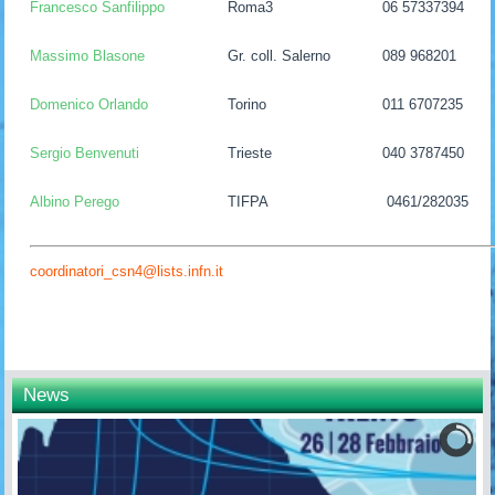
Francesco Sanfilippo
Roma3
06 57337394
Massimo Blasone
Gr. coll. Salerno
089 968201
Domenico Orlando
Torino
011 6707235
Sergio Benvenuti
Trieste
040 3787450
Albino Perego
TIFPA
0461/282035
coordinatori_csn4@lists.infn.it
News