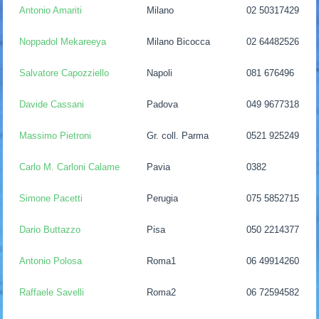
Antonio Amariti
Milano
02 50317429
Noppadol Mekareeya
Milano Bicocca
02 64482526
Salvatore Capozziello
Napoli
081 676496
Davide Cassani
Padova
049 9677318
Massimo Pietroni
Gr. coll. Parma
0521 925249
Carlo M. Carloni Calame
Pavia
0382
Simone Pacetti
Perugia
075 5852715
Dario Buttazzo
Pisa
050 2214377
Antonio Polosa
Roma1
06 49914260
Raffaele Savelli
Roma2
06 72594582