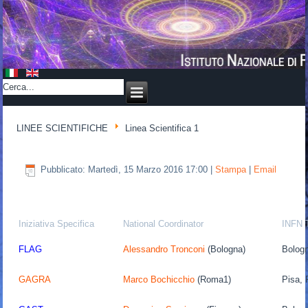
LINEE SCIENTIFICHE
Linea Scientifica 1
Pubblicato: Martedì, 15 Marzo 2016 17:00
|
Stampa
|
Email
Iniziativa Specifica
National Coordinator
INFN 
FLAG
Alessandro Tronconi
(Bologna)
Bologn
GAGRA
Marco Bochicchio
(Roma1)
Pisa,