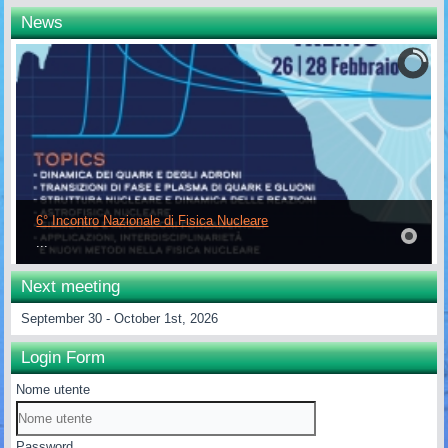
News
6° Incontro Nazionale di Fisica Nucleare
...
Next meeting
September 30 - October 1st, 2026
Login Form
Nome utente
Password