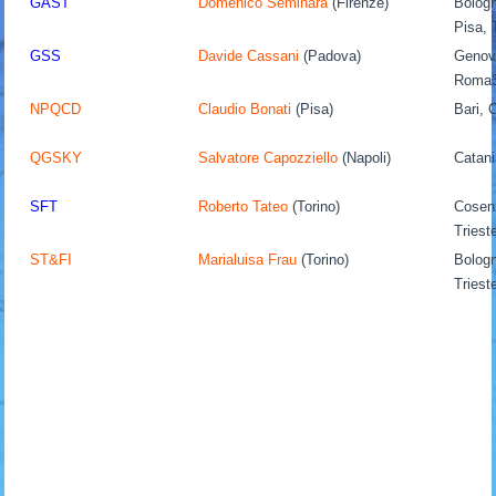
GAST
Domenico Seminara
(Firenze)
Bologn
Pisa, 
GSS
Davide Cassani
(Padova)
Genova
Roma3
NPQCD
Claudio Bonati
(Pisa)
Bari, 
QGSKY
Salvatore Capozziello
(Napoli)
Catani
SFT
Roberto Tateo
(Torino)
Cosenz
Triest
ST&FI
Marialuisa Frau
(Torino)
Bologn
Triest