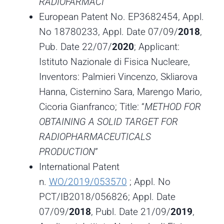
RADIOFARMACI
”
European Patent No. EP3682454, Appl.
No 18780233, Appl. Date 07/09/
2018
,
Pub. Date 22/07/
2020
; Applicant:
Istituto Nazionale di Fisica Nucleare,
Inventors: Palmieri Vincenzo, Skliarova
Hanna, Cisternino Sara, Marengo Mario,
Cicoria Gianfranco; Title: “
METHOD FOR
OBTAINING A SOLID TARGET FOR
RADIOPHARMACEUTICALS
PRODUCTION
”
International Patent
n.
WO/2019/053570
; Appl. No
PCT/IB2018/056826; Appl. Date
07/09/
2018
, Publ. Date 21/09/
2019
,