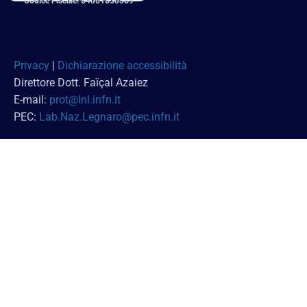
Codice Fiscale: 84001850589
Privacy
|
Dichiarazione accessibilità
Direttore Dott. Faï
çal Azaiez
E-mail:
prot@lnl.infn.it
PEC:
Lab.Naz.Legnaro@pec.infn.it