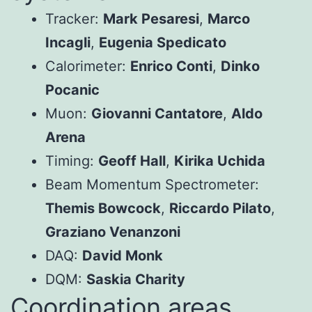
Tracker:
Mark Pesaresi
,
Marco
Incagli
,
Eugenia Spedicato
Calorimeter:
Enrico Conti
,
Dinko
Pocanic
Muon:
Giovanni Cantatore
,
Aldo
Arena
Timing:
Geoff Hall
,
Kirika Uchida
Beam Momentum Spectrometer:
Themis Bowcock
,
Riccardo Pilato
,
Graziano Venanzoni
DAQ:
David Monk
DQM:
Saskia Charity
Coordination areas