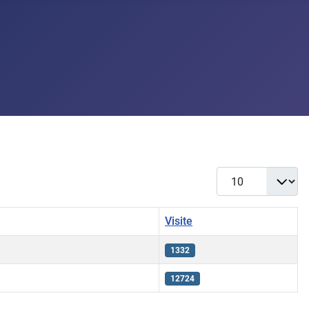
Visualizza #
Visite
1332
12724