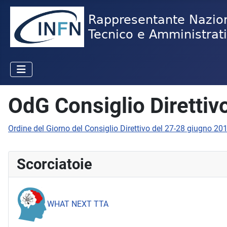
OdG Consiglio Diretti
Ordine del Giorno del Consiglio Direttivo del 27-28 giugno 20
Scorciatoie
WHAT NEXT TTA