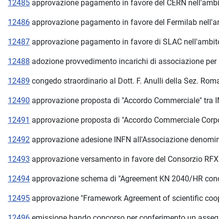
12485
approvazione pagamento in favore del CERN nell'ambi
12486
approvazione pagamento in favore del Fermilab nell'a
12487
approvazione pagamento in favore di SLAC nell'ambit
12488
adozione provvedimento incarichi di associazione per 
12489
congedo straordinario al Dott. F. Anulli della Sez. Rom
12490
approvazione proposta di "Accordo Commerciale" tra I
12491
approvazione proposta di "Accordo Commerciale Corpora
12492
approvazione adesione INFN all'Associazione denomi
12493
approvazione versamento in favore del Consorzio RFX pe
12494
approvazione schema di "Agreement KN 2040/HR conce
12495
approvazione "Framework Agreement of scientific coo
12496
emissione bando concorso per conferimento un assegno 