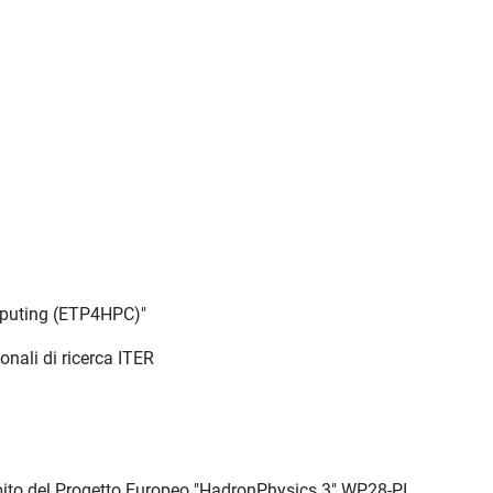
mputing (ETP4HPC)"
nali di ricerca ITER
mbito del Progetto Europeo "HadronPhysics 3" WP28-PI