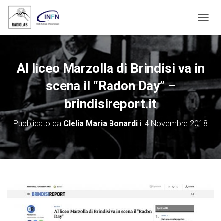
N
A
V
I
G
Al liceo Marzolla di Brindisi va in
A
Z
scena il “Radon Day” –
I
O
brindisireport.it
N
E
Pubblicato da
Clelia Maria Bonardi
il
4 Novembre 2018
T
O
G
G
L
E