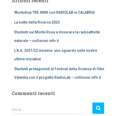
Articoli recenti
c
a
Workshop TRE ANNI con RADIOLAB in CALABRIA
p
e
La notte della Ricerca 2023
r
:
Studenti sul Monte Rosa a misurare la radioattività
naturale – collisioni.infn.it
L’A.A. 2021/22 insieme: uno sguardo sulle nostre
ultime iniziative
Studenti protagonisti al Festival della Scienza di Vibo
Valentia con il progetto RadioLab – collisioni.infn.it
Commenti recenti
R
Cerca …
i