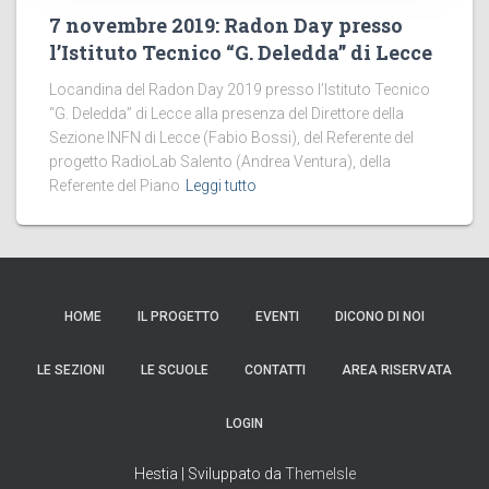
7 novembre 2019: Radon Day presso
l’Istituto Tecnico “G. Deledda” di Lecce
Locandina del Radon Day 2019 presso l’Istituto Tecnico
“G. Deledda” di Lecce alla presenza del Direttore della
Sezione INFN di Lecce (Fabio Bossi), del Referente del
progetto RadioLab Salento (Andrea Ventura), della
Referente del Piano
Leggi tutto
HOME
IL PROGETTO
EVENTI
DICONO DI NOI
LE SEZIONI
LE SCUOLE
CONTATTI
AREA RISERVATA
LOGIN
Hestia | Sviluppato da
ThemeIsle