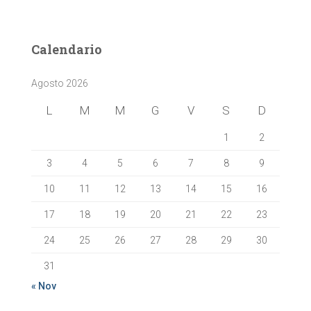
c
e
r
Calendario
c
a
Agosto 2026
p
e
L
M
M
G
V
S
D
r
:
1
2
3
4
5
6
7
8
9
10
11
12
13
14
15
16
17
18
19
20
21
22
23
24
25
26
27
28
29
30
31
« Nov