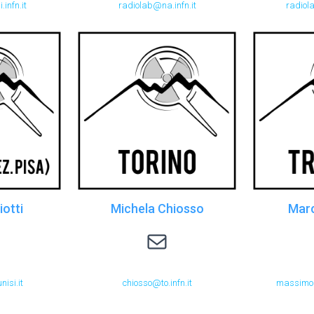
infn.it
radiolab@na.infn.it
radiol
iotti
Michela Chiosso
Marc
chiosso@to.infn.it
isi.it
chiosso@to.infn.it
massimo.v