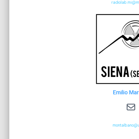
radiolab.mi@mi.
Emilio Mar
montalbano@unisi.it
montalbano@un