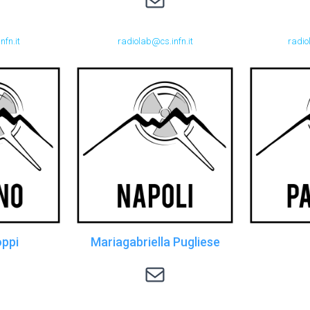
nfn.it
radiolab@cs.infn.it
radiol
oppi
Mariagabriella Pugliese
radiolab@na.infn.it