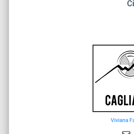
C
Viviana F
radiolab@ca.infn.it