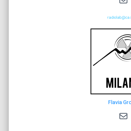
radiolab@ca.i
Flavia Gr
radiolab.mi@mi.infn.it