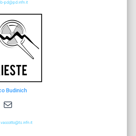
ab-pd@pd.infn.it
o Budinich
massimo.vascotto@ts.infn.it
ascotto@ts.infn.it