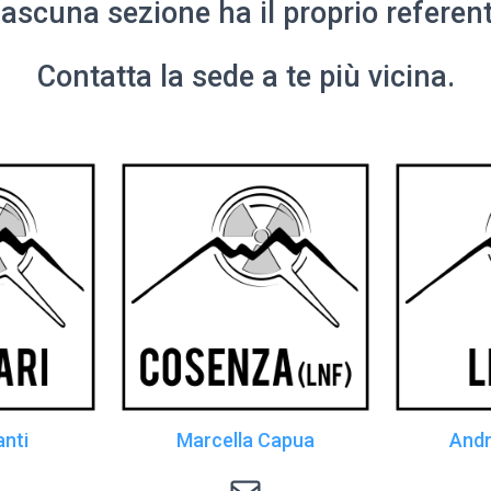
iascuna sezione ha il proprio referent
Contatta la sede a te più vicina.
anti
Marcella Capua
Andr
radiolab@cs.infn.it