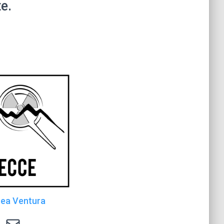
e.
ea Ventura
radiolab.le@le.infn.it