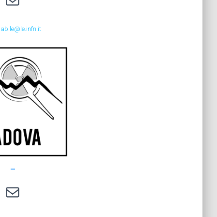
ab.le@le.infn.it
–
radiolab-pd@pd.infn.it