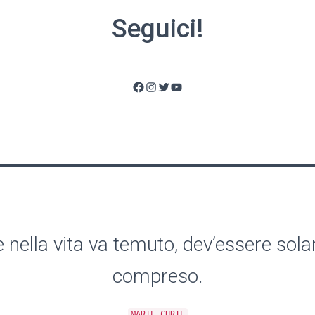
Seguici!
Facebook
Instagram
Twitter
YouTube
e nella vita va temuto, dev’essere sol
compreso.
MARIE CURIE