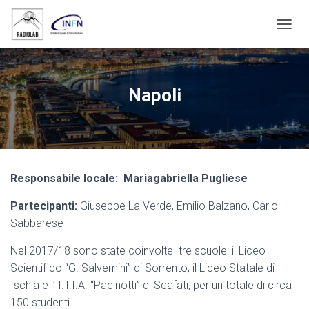
N
A
V
I
G
Napoli
A
Z
I
O
N
E
Responsabile locale: Mariagabriella Pugliese
T
O
Partecipanti:
Giuseppe La Verde, Emilio Balzano, Carlo
G
G
Sabbarese
L
E
Nel 2017/18 sono state coinvolte tre scuole: il Liceo
Scientifico “G. Salvemini” di Sorrento, il Liceo Statale di
Ischia e l’ I.T.I.A. “Pacinotti” di Scafati, per un totale di circa
150 studenti.