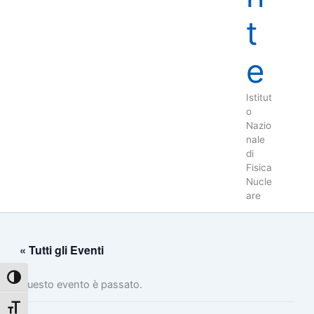
t
e
Istitut
o
Nazio
nale
di
Fisica
Nucle
are
« Tutti gli Eventi
Attiva/disattiva alto contrasto
Questo evento è passato.
Attiva/disattiva dimensione testo