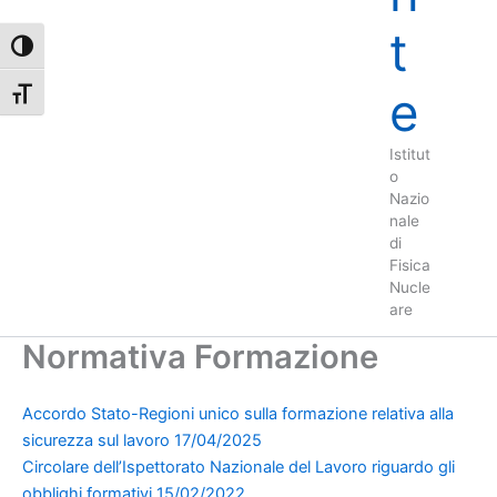
t
Attiva/disattiva alto contrasto
e
Attiva/disattiva dimensione testo
Istitut
o
Nazio
nale
di
Fisica
Nucle
are
Normativa Formazione
Accordo Stato-Regioni unico sulla formazione relativa alla
sicurezza sul lavoro 17/04/2025
Circolare dell’Ispettorato Nazionale del Lavoro riguardo gli
obblighi formativi 15/02/2022