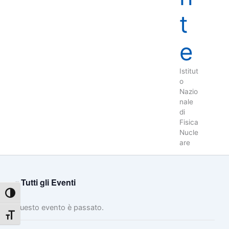
t
e
Istitut
o
Nazio
nale
di
Fisica
Nucle
are
« Tutti gli Eventi
Attiva/disattiva alto contrasto
Questo evento è passato.
Attiva/disattiva dimensione testo