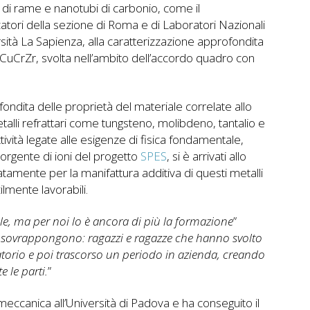
di rame e nanotubi di carbonio, come il
atori della sezione di Roma e di Laboratori Nazionali
sità La Sapienza, alla caratterizzazione approfondita
 CuCrZr, svolta nell’ambito dell’accordo quadro con
ndita delle proprietà del materiale correlate allo
etalli refrattari come tungsteno, molibdeno, tantalio e
ività legate alle esigenze di fisica fondamentale,
orgente di ioni del progetto
SPES
, si è arrivati allo
atamente per la manifattura additiva di questi metalli
ilmente lavorabili.
e, ma per noi lo è ancora di più la formazione
”
si sovrappongono: ragazzi e ragazze che hanno svolto
atorio e poi trascorso un periodo in azienda, creando
 le parti.
”
 meccanica all’Università di Padova e ha conseguito il