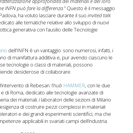
aratterizzazione approfondita dei materiali e del loro
 INFN può fare la differenza.
” Questo è il messaggio
Padova, ha voluto lasciare durante il suo
invited talk
dicato alle tematiche relative allo sviluppo di nuovi
ottica generativa con l’ausilio delle Tecnologie
orio
dell’INFN è un vantaggio: sono numerosi, infatti, i
upano di manifattura additiva e, pur avendo ciascuno le
rse tecnologie o classi di materiali, possono
ziende desiderose di collaborare.
l’intervento di Rebesan: l’
hub
HAMMER
, con le due
 e di Roma, dedicato alle tecnologie avanzate di
eria dei materiali; i laboratori delle sezioni di Milano
esigenza di costruire pezzi complessi in materiali
leratori e dei grandi esperimenti scientifici, ma che
tenze applicabili in svariati campi dell’industria.