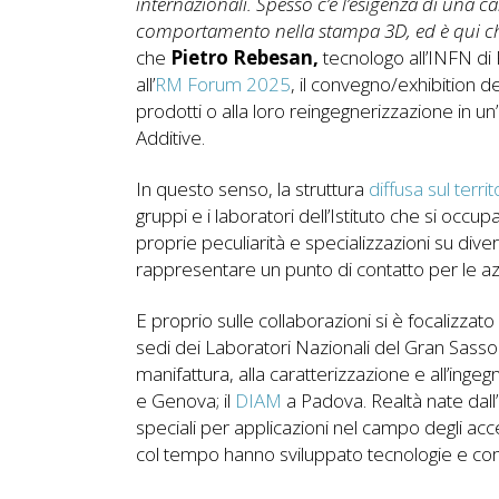
internazionali. Spesso c’è l’esigenza di una c
comportamento nella stampa 3D, ed è qui che
che
Pietro Rebesan,
tecnologo all’INFN di 
all’
RM Forum 2025
, il convegno/exhibition de
prodotti o alla loro reingegnerizzazione in un’
Additive.
In questo senso, la struttura
diffusa sul territ
gruppi e i laboratori dell’Istituto che si occ
proprie peculiarità e specializzazioni su dive
rappresentare un punto di contatto per le a
E proprio sulle collaborazioni si è focalizzato 
sedi dei Laboratori Nazionali del Gran Sasso
manifattura, alla caratterizzazione e all’ingegn
e Genova; il
DIAM
a Padova. Realtà nate dall’
speciali per applicazioni nel campo degli acce
col tempo hanno sviluppato tecnologie e compe