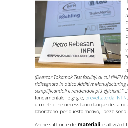
I
n
d
c
p
c
s
v
“
s
n
(Divertor Tokamak Test facility) di cui l’INFN f
ridisegnato in ottica Additive Manufacturing le
semplificandoli e rendendoli più efficienti.”
L’
fondamentale: le griglie,
brevettate da INFN
un metro che necessitano dunque di stampant
laboratorio. per questo motivo, i pezzi sono
Anche sul fronte dei
materiali
le attività di