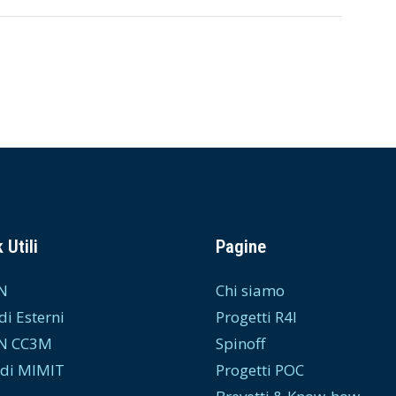
 Utili
Pagine
N
Chi siamo
di Esterni
Progetti R4I
N CC3M
Spinoff
di MIMIT
Progetti POC