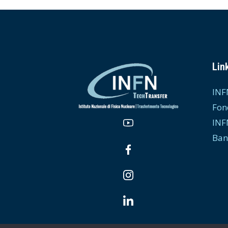
Link
INF
Fon
INF
Ban