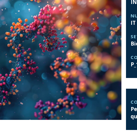
IN
NU
IT
S
Bi
CO
P_
C
Pe
qu