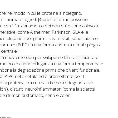
ore nel modo in cui le proteine si ripiegano,
e chiamate foglietti β; queste forme possono
cono con il funzionamento dei neuroni e sono coinvolte
enerative, come Alzheimer, Parkinson, SLA e le
encefalopatie spongiformi trasmissibili, sono causate
 normale (PrPC) in una forma anomala e mal ripiegata
 centrale.
di un nuovo metodo per sviluppare farmaci, chiamato
e molecole capaci di legarsi a una forma temporanea e
rendone la degradazione prima che diventi funzionale.
 di PrPC nelle cellule ed è promettente per il
esta proteina, tra cui malattie neurodegenerative
oni), disturbi neuroinfiammatori (come la sclerosi
oma e i tumori di stomaco, seno e colon.