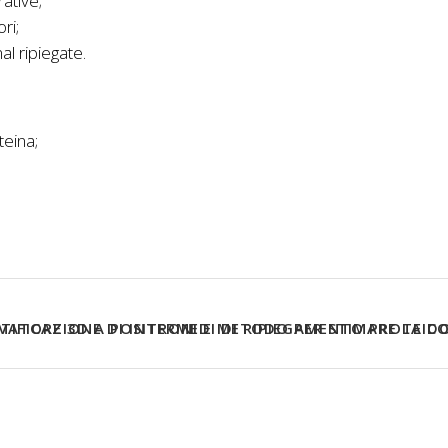
ative;
ri;
al ripiegate.
teina;
IFICAZIONE DI INTERMEDI DI RIPIEGAMENTO PROTEIC
EVATORE 3D A POSITRONI E METODO PER STIMARE LA DO