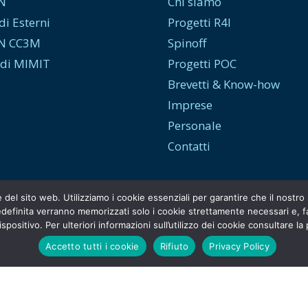
N
Chi siamo
di Esterni
Progetti R4I
N CC3M
Spinoff
di MIMIT
Progetti POC
Brevetti & Know-how
Imprese
Personale
Contatti
e del sito web. Utilizziamo i cookie essenziali per garantire che il nost
efinita verranno memorizzati solo i cookie strettamente necessari e, face
spositivo. Per ulteriori informazioni sull’utilizzo dei cookie consultare la
Accetto tutti i cookie
Rifiuto
Privacy Policy
© Copyright
INFN Tech Transfer
. [2026]