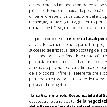
del mercato, sviluppando competenze trasvers
più fasi, offrendo ai candidati la possibilità d
un panel di esperti. La valutazione delle propos
tecnologia, la sua originalità, gli ambiti applicat
risultati attesi. Di seguito potete trovare tutte
In questo processo, i
referenti locali pe
attivo e fondamentale nel legame tra il proget
successo dell’iniziativa, dallo scouting delle
passando per la gestione delle relazioni. Il re
può aiutare i ricercatori a individuare il cont
alla sua preparazione circa le finalità e le p
della proposta. Infine, è il referente che si 
parte del direttore per l’utilizzo delle risorse 
previste dal progetto.
Ilaria Giammarioli,
Responsabile del S
occupa, tra le varie attività,
della negoziazi
delle licenze d’uso dei risultati
, sottolin