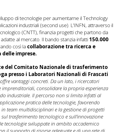
sviluppo di tecnologie per aumentarne il Technology
cazioni industriali (second use). L’INFN, attraverso il
nologico (CNTT), finanzia progetti che partono da
 adatte al mercato. Il bando stanzia infatti
150.000
vando così la
collaborazione tra ricerca e
 delle imprese.
ice del Comitato Nazionale di trasferimento
ga presso i Laboratori Nazionali di Frascati
ffre vantaggi concreti. Da un lato, i ricercatori
imprenditoriali, consolidare la propria esperienza
o industriale. Il percorso non si limita infatti al
pplicazione pratica delle tecnologie, favorendo
o in team multidisciplinari e la gestione di progetti
o sul trasferimento tecnologico e sull’innovazione
 le tecnologie sviluppate in ambito accademico
on il supporto di risorse adeguate e di una rete di