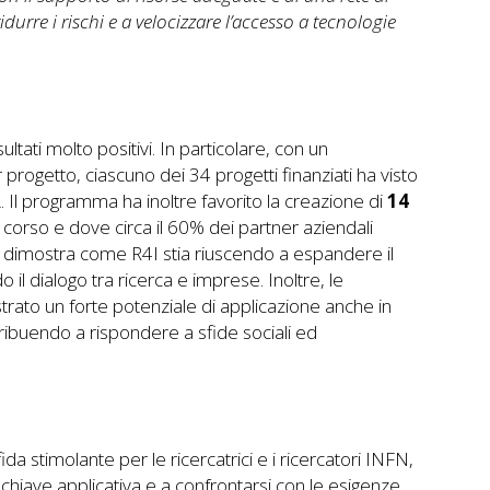
durre i rischi e a velocizzare l’accesso a tecnologie
tati molto positivi. In particolare, con un
rogetto, ciascuno dei 34 progetti finanziati ha visto
 Il programma ha inoltre favorito la creazione di
14
in corso e dove circa il 60% dei partner aziendali
che dimostra come R4I stia riuscendo a espandere il
o il dialogo tra ricerca e imprese. Inoltre, le
rato un forte potenziale di applicazione anche in
tribuendo a rispondere a sfide sociali ed
a stimolante per le ricercatrici e i ricercatori INFN,
n chiave applicativa e a confrontarsi con le esigenze