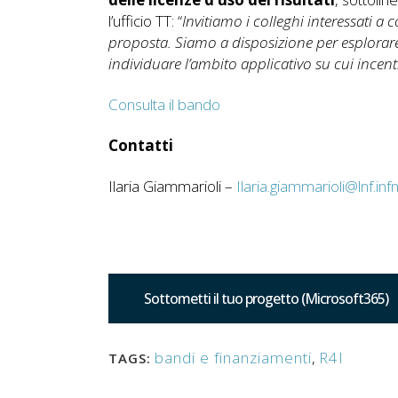
l’ufficio TT: “
Invitiamo i colleghi interessati a
proposta. Siamo a disposizione per esplorare 
individuare l’ambito applicativo su cui incent
Consulta il bando
Contatti
Ilaria Giammarioli –
Ilaria.giammarioli@lnf.infn.
Sottometti il tuo progetto (Microsoft365)
bandi e finanziamenti
,
R4I
TAGS: