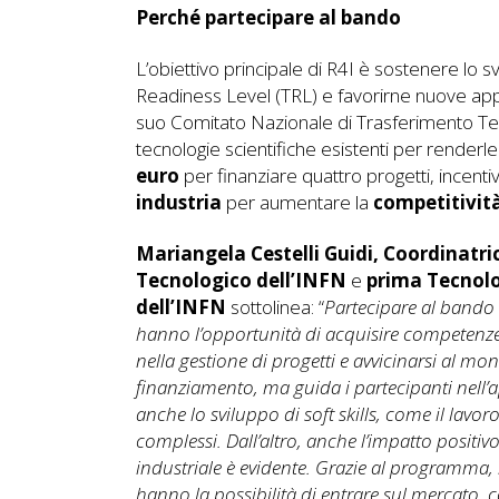
Perché partecipare al bando
L’obiettivo principale di R4I è sostenere lo 
Readiness Level (TRL) e favorirne nuove appli
suo Comitato Nazionale di Trasferimento Tec
tecnologie scientifiche esistenti per renderle
euro
per finanziare quattro progetti, incenti
industria
per aumentare la
competitività
Mariangela Cestelli Guidi, Coordinatr
Tecnologico dell’INFN
e
prima Tecnolo
dell’INFN
sottolinea: “
Partecipare al bando o
hanno l’opportunità di acquisire competenze 
nella gestione di progetti e avvicinarsi al mond
finanziamento, ma guida i partecipanti nell’a
anche lo sviluppo di soft skills, come il lavor
complessi. Dall’altro, anche l’impatto positiv
industriale è evidente. Grazie al programma,
hanno la possibilità di entrare sul mercato, c