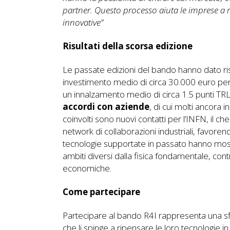
partner. Questo processo aiuta le imprese a ri
innovative”
Risultati della scorsa edizione
Le passate edizioni del bando hanno dato risul
investimento medio di circa 30.000 euro per p
un innalzamento medio di circa 1.5 punti TRL.
accordi con aziende
, di cui molti ancora 
coinvolti sono nuovi contatti per l’INFN, il 
network di collaborazioni industriali, favorend
tecnologie supportate in passato hanno most
ambiti diversi dalla fisica fondamentale, con
economiche.
Come partecipare
Partecipare al bando R4I rappresenta una sfid
che li spinge a ripensare le loro tecnologie i