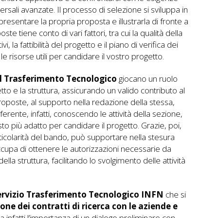
ali avanzate. Il processo di selezione si sviluppa in
i presentare la propria proposta e illustrarla di fronte a
te tiene conto di vari fattori, tra cui la qualità della
ivi, la fattibilità del progetto e il piano di verifica dei
 le risorse utili per candidare il vostro progetto.
r il Trasferimento Tecnologico
giocano un ruolo
to e la struttura, assicurando un valido contributo al
 proposte, al supporto nella redazione della stessa,
ferente, infatti, conoscendo le attività della sezione,
esto più adatto per candidare il progetto. Grazie, poi,
articolarità del bando, può supportare nella stesura
occupa di ottenere le autorizzazioni necessarie da
della struttura, facilitando lo svolgimento delle attività
ervizio Trasferimento Tecnologico INFN
che si
one dei contratti di ricerca con le aziende e
ea infatti l’importanza di un dialogo preliminare con