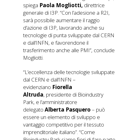
spiega
Paola Mogliotti,
direttrice
generale di I3P. “Con l’adesione a R2I,
sarà possibile aumentare il raggio
d’azione di I3P, lavorando anche su
tecnologie di punta sviluppate dal CERN
e dall’INFN, e favorendone il
trasferimento anche alle PMI”, conclude
Mogliotti.
“L’eccellenza delle tecnologie sviluppate
dal CERN e dall’INFN –
evidenziano
Fiorella
Altruda
, presidente di Bioindustry
Park, e l’amministratore
delegato
Alberta Pasquero
– può
essere un elemento di sviluppo e
vantaggio competitivo per il tessuto
imprenditoriale italiano”. “Come
Bioindustry Park siamo fieri di fare parte