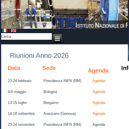
Riunioni Anno 2026
Data
Sede
In
Agenda
23-24 febbraio
Presidenza INFN (RM)
Agenda
4-6 maggio
Bologna
Agenda
13-15 luglio
Bergamo
Agenda
14-18 settembre
Arenzano (Genova)
Agenda
23-24 novembre
Presidenza INFN (RM)
Agenda