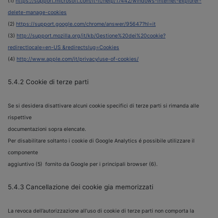
(1)
https://support.microsoft.com/it-it/help/17442/windows-internet-explorer-
delete-manage-cookies
(2)
https://support.google.com/chrome/answer/95647?hl=it
(3)
http://support.mozilla.org/it/kb/Gestione%20dei%20cookie?
redirectlocale=en-US &redirectslug=Cookies
(4)
http://www.apple.com/it/privacy/use-of-cookies/
5.4.2 Cookie di terze parti
Se si desidera disattivare alcuni cookie specifici di terze parti si rimanda alle
rispettive
documentazioni sopra elencate.
Per disabilitare soltanto i cookie di Google Analytics é possibile utilizzare il
componente
aggiuntivo (5) fornito da Google per i principali browser (6).
5.4.3 Cancellazione dei cookie gia memorizzati
La revoca dell’autorizzazione all’uso di cookie di terze parti non comporta la