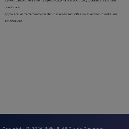
Salvo quanto diversamente specificato, la privacy policy pubblicata sul sito
continua ad
applicarsi al trattamento dei dati personali raccolti sino al momento della sua
sostituzione.
Copyright © 2026 Belle-II. All Rights Reserved.