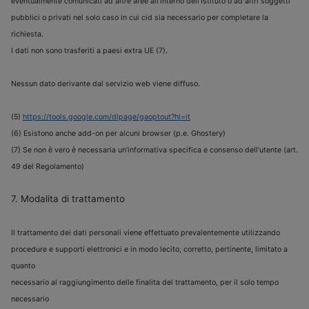
eventualmente comunicati ad altre aree all’interno dell’Istituto o ad altri soggetti
pubblici o privati nel solo caso in cui cid sia necessario per completare la
richiesta.
I dati non sono trasferiti a paesi extra UE (7).
Nessun dato derivante dal servizio web viene diffuso.
(5)
https://tools.google.com/dlpage/gaoptout?hl=it
(6) Esistono anche add-on per alcuni browser (p.e. Ghostery)
(7) Se non
è
vero
è
necessaria un’informativa specifica e consenso dell’utente (art.
49 del Regolamento)
7. Modalita di trattamento
Il trattamento dei dati personali viene effettuato prevalentemente utilizzando
procedure e supporti elettronici e in modo lecito, corretto, pertinente, limitato a
quanto
necessario al raggiungimento delle finalita del trattamento, per il solo tempo
necessario