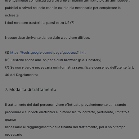
eventualmente comunicati ad altre aree all’interno dell’Istituto o ad altri soggetti
pubblici o privati nel solo caso in cui cid sia necessario per completare la
richiesta.
I dati non sono trasferiti a paesi extra UE (7).
Nessun dato derivante dal servizio web viene diffuso.
(5)
https://tools.google.com/dlpage/gaoptout?hl=it
(6) Esistono anche add-on per alcuni browser (p.e. Ghostery)
(7) Se non
è
vero
è
necessaria un’informativa specifica e consenso dell’utente (art.
49 del Regolamento)
7. Modalita di trattamento
Il trattamento dei dati personali viene effettuato prevalentemente utilizzando
procedure e supporti elettronici e in modo lecito, corretto, pertinente, limitato a
quanto
necessario al raggiungimento delle finalita del trattamento, per il solo tempo
necessario