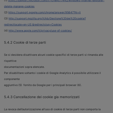
(1)
https://support.microsoft.com/it-it/help/17442/windows-internet-explorer-
delete-manage-cookies
(2)
https://support.google.com/chrome/answer/95647?hl=it
(3)
http://support.mozilla.org/it/kb/Gestione%20dei%20cookie?
redirectlocale=en-US &redirectslug=Cookies
(4)
http://www.apple.com/it/privacy/use-of-cookies/
5.4.2 Cookie di terze parti
Se si desidera disattivare alcuni cookie specifici di terze parti si rimanda alle
rispettive
documentazioni sopra elencate.
Per disabilitare soltanto i cookie di Google Analytics é possibile utilizzare il
componente
aggiuntivo (5) fornito da Google per i principali browser (6).
5.4.3 Cancellazione dei cookie gia memorizzati
La revoca dell’autorizzazione all’uso di cookie di terze parti non comporta la