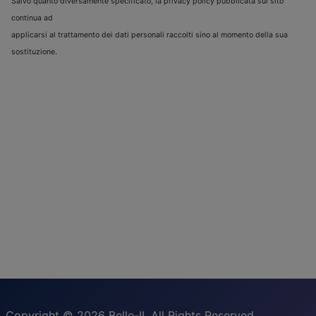
Salvo quanto diversamente specificato, la privacy policy pubblicata sul sito
continua ad
applicarsi al trattamento dei dati personali raccolti sino al momento della sua
sostituzione.
Copyright © 2026 Belle-II. All Rights Reserved.