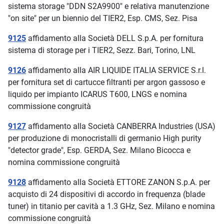
sistema storage "DDN S2A9900" e relativa manutenzione
"on site" per un biennio del TIER2, Esp. CMS, Sez. Pisa
9125
affidamento alla Società DELL S.p.A. per fornitura
sistema di storage per i TIER2, Sezz. Bari, Torino, LNL
9126
affidamento alla AIR LIQUIDE ITALIA SERVICE S.r.l.
per fornitura set di cartucce filtranti per argon gassoso e
liquido per impianto ICARUS T600, LNGS e nomina
commissione congruità
9127
affidamento alla Società CANBERRA Industries (USA)
per produzione di monocristalli di germanio High purity
"detector grade", Esp. GERDA, Sez. Milano Bicocca e
nomina commissione congruità
9128
affidamento alla Società ETTORE ZANON S.p.A. per
acquisto di 24 dispositivi di accordo in frequenza (blade
tuner) in titanio per cavità a 1.3 GHz, Sez. Milano e nomina
commissione congruità