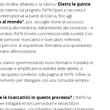
 l’ordine alfabetico; la rubrica “
Dietro le quinte
rdo interno sul progetto INFN.Open e racconta il
ternazionali ai bandi di ricerca, fino agli
io al mondo”
, poi, raccoglie storie di successo,
tronica alla medicina, dall’ambiente alla sicurezza – e
oratori INFN trovino concretezza nella società. Con
le persone: ricercatrici e ricercatori, referenti,
ro percorsi, le esperienze formative e la quotidianità
mano all’innovazione.
 si stanno sperimentando nuovi formati e modalità di
ale e amplificare la visibilità delle attività, a
e da quanto condiviso sulla pagina di INFN. Infine, la
trumento per dialogare con una comunità sempre
 le ricercatrici in questo processo?
L’INFN ha
er indagare le loro percezioni e necessità in
 tecnologico, con l’obiettivo di renderli protagonisti