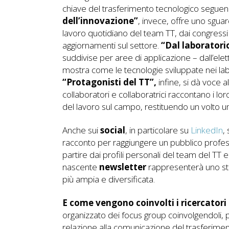
chiave del trasferimento tecnologico seguendo
dell’innovazione”
, invece, offre uno sgua
lavoro quotidiano del team TT, dai congressi in
aggiornamenti sul settore.
“Dal laborator
suddivise per aree di applicazione – dall’elet
mostra come le tecnologie sviluppate nei lab
“Protagonisti del TT”,
infine, si dà voce al
collaboratori e collaboratrici raccontano i lo
del lavoro sul campo, restituendo un volto u
Anche sui
social
, in particolare su
LinkedIn
,
racconto per raggiungere un pubblico profession
partire dai profili personali del team del TT 
nascente
newsletter
rappresenterà uno s
più ampia e diversificata.
E come vengono coinvolti i ricercatori e
organizzato dei focus group coinvolgendoli, p
relazione alla comunicazione del trasferimento