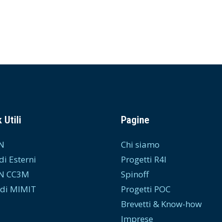
 Utili
Pagine
N
Chi siamo
di Esterni
Progetti R4I
N CC3M
Spinoff
di MIMIT
Progetti POC
Brevetti & Know-how
Imprese