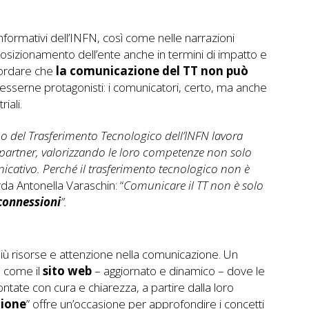
nformativi dell’INFN, così come nelle narrazioni
l posizionamento dell’ente anche in termini di impatto e
cordare che
la comunicazione del TT non può
esserne protagonisti: i comunicatori, certo, ma anche
riali.
ppo del Trasferimento Tecnologico dell’INFN lavora
 i partner, valorizzando le loro competenze non solo
ativo. Perché il trasferimento tecnologico non è
orda Antonella Varaschin: “
Comunicare il TT non è solo
 connessioni
”.
iù risorse e attenzione nella comunicazione. Un
, come il
sito web
– aggiornato e dinamico – dove le
contate con cura e chiarezza, a partire dalla loro
zione
” offre un’occasione per approfondire i concetti