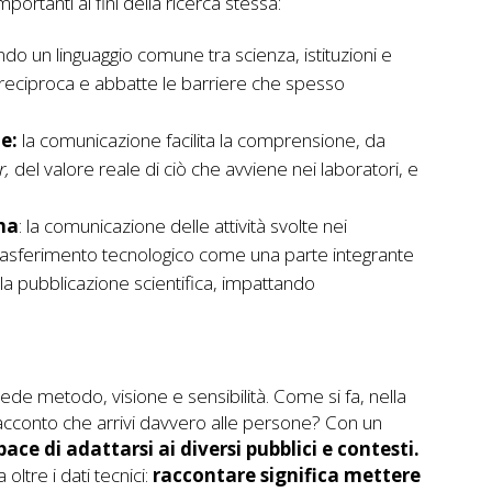
mportanti ai fini della ricerca stessa:
do un linguaggio comune tra scienza, istituzioni e
ia reciproca e abbatte le barriere che spesso
ne:
la comunicazione facilita la comprensione, da
r,
del valore reale di ciò che avviene nei laboratori, e
na
: la comunicazione delle attività svolte nei
il trasferimento tecnologico come una parte integrante
la pubblicazione scientifica, impattando
ede metodo, visione e sensibilità. Come si fa, nella
racconto che arrivi davvero alle persone? Con un
ce di adattarsi ai diversi pubblici e contesti.
ltre i dati tecnici:
raccontare significa mettere