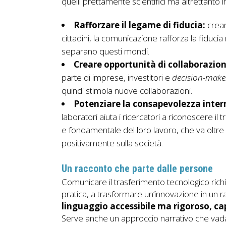
quelli prettamente scientifici ma altrettanto i
Rafforzare il legame di fiducia:
crean
cittadini, la comunicazione rafforza la fiduc
separano questi mondi.
Creare opportunità di collaborazio
parte di imprese, investitori e
decision-make
quindi stimola nuove collaborazioni.
Potenziare la consapevolezza inter
laboratori aiuta i ricercatori a riconoscere 
e fondamentale del loro lavoro, che va oltre 
positivamente sulla società.
Un racconto che parte dalle persone
Comunicare il trasferimento tecnologico richi
pratica, a trasformare un’innovazione in un 
linguaggio accessibile ma rigoroso, capa
Serve anche un approccio narrativo che vada o