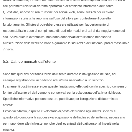
altri parametri relativi al sistema operativo e all’ambiente informatico dell’utente.
Questi dati, necessari alla fruizione dei servizi web, sono utilizzati per ricavare
informazioni statistiche anonime sull’uso del sito e per controllarne il corretto
funzionamento. Gli stessi potrebbero essere utilizzati per l’accertamento di
responsabilita in caso di compimento di reati informatici o di atti di danneggiamento del
sito. Salva questa eventualita, non sono conservati oltre il tempo necessario
all’esecuzione delle verifiche volte a garantire la sicurezza del sistema, pari al massimo a
7 giorni.
5.2. Dati comunicati dall’utente
Sono tutti quei dati personali forniti dall’utente durante la navigazione nel sito, ad
esempio registrandosi, accedendo ad un’area riservata o a un servizio.
I trattamenti posti in essere per queste finalita sono effettuati con lo specifico consenso
fornito dall’utente e i dati vengono conservati per la sola durata dell’attivita richiesta.
Specifiche informative possono essere pubblicate per l’erogazione di determinate
attivita'.
L’invio facoltativo, esplicito e volontario di posta elettronica agli indirizzi indicati su
questo sito comporta la successiva acquisizione dell’indirizzo del mittente, necessario
per rispondere alle richieste, nonché degli eventuali altri dati personali inseriti nella
missiva.