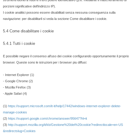
strumenti idonei a ridurre il loro potere identificativo (p.e. mediante il mascheramento di
porzioni significative dell’indirizzo IP).
I cookie analitici possono essere disabilitati senza nessuna conseguenza sulla
navigazione: per disabilitarli si veda la sezione Come disabilitare i cookie.
5.4 Come disabilitare i cookie
5.4.1 Tutti i cookie
E possibile negare il consenso all’uso dei cookie configurando opportunamente il proprio
browser. Queste sono le istruzioni per i browser piu diffusi:
- Internet Explorer (1)
- Google Chrome (2)
- Mozilla Firefox (3)
- Apple Safari (4)
(1)
https://support.microsoft.com/it-it/help/17442/windows-internet-explorer-delete-
manage-cookies
(2)
https://support.google.com/chrome/answer/95647?hl=it
(3)
http://support.mozilla.org/it/kb/Gestione%20dei%20cookie?redirectlocale=en-US
&redirectslug=Cookies