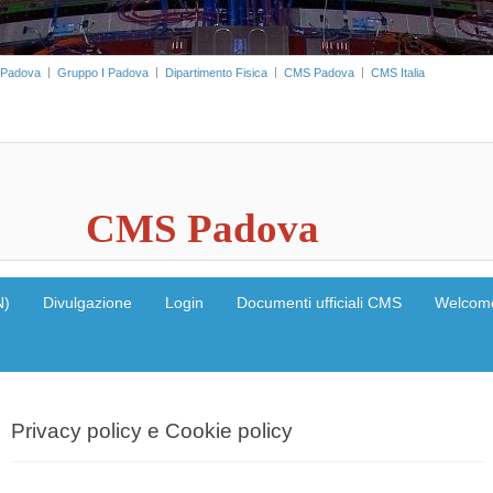
 Padova
Gruppo I Padova
Dipartimento Fisica
CMS Padova
CMS Italia
            CMS Padova                    
N)
Divulgazione
Login
Documenti ufficiali CMS
Welcom
Privacy policy e Cookie policy