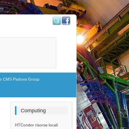
                  
e CMS Padova Group
Computing
HTCondor risorse locali