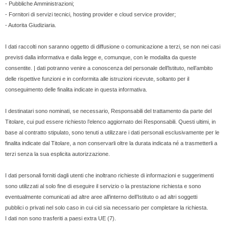
- Pubbliche Amministrazioni;
- Fornitori di servizi tecnici, hosting provider e cloud service provider;
- Autorita Giudiziaria.
I dati raccolti non saranno oggetto di diffusione o comunicazione a terzi, se non nei casi
previsti dalla informativa e dalla legge e, comunque, con le modalita da queste
consentite. | dati potranno venire a conoscenza del personale dell’lstituto, nell’ambito
delle rispettive funzioni e in conformita alle istruzioni ricevute, soltanto per il
conseguimento delle finalita indicate in questa informativa.
I destinatari sono nominati, se necessario, Responsabili del trattamento da parte del
Titolare, cui pud essere richiesto l’elenco aggiornato dei Responsabili. Questi ultimi, in
base al contratto stipulato, sono tenuti a utilizzare i dati personali esclusivamente per le
finalita indicate dal Titolare, a non conservarli oltre la durata indicata né a trasmetterli a
terzi senza la sua esplicita autorizzazione.
I dati personali forniti dagli utenti che inoltrano richieste di informazioni e suggerimenti
sono utilizzati al solo fine di eseguire il servizio o la prestazione richiesta e sono
eventualmente comunicati ad altre aree all’interno dell’Istituto o ad altri soggetti
pubblici o privati nel solo caso in cui cid sia necessario per completare la richiesta.
I dati non sono trasferiti a paesi extra UE (7).