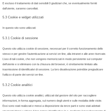
E escluso il trattamento di dati sensibili 0 giudiziari che, se eventualmente forniti
dall’utente, saranno cancellati.
5.3 Cookie e widget utilizzati
In questo sito sono utilizzati:
5.3.1 Cookie di sessione
Questo sito utilizza cookie di sessione, necessari per il corretto funzionamento dello
stesso e per gestire l’autenticazione ai servizi on-line, alla intranet e alle aree riservate.
L’uso di tali cookie, che non vengono memorizzati in modo persistente sul computer
dell’utente e si eliminano con la chiusura del browser, é strettamente limitato alla
trasmissione di identificativi di sessione. La loro disattivazione potrebbe pregiudicare
l’utilizzo di parte dei servizi on-line.
5.3.2 Cookie analitici
Questo sito utilizza cookie analitici, utilizzati dal gestore del sito per raccogliere
informazioni, in forma aggregata, sul numero degli utenti e sulle modalita delle visite.
Essi sono stati realizzati e messi a disposizione da terze parti e sono stati adottati