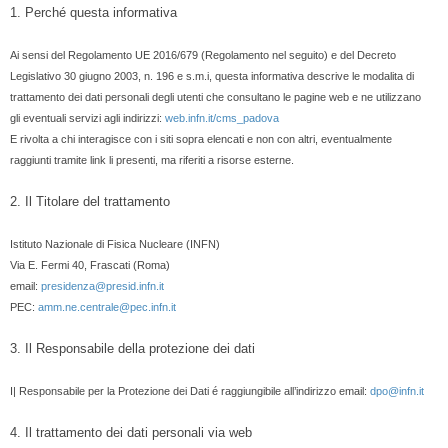
1. Perché questa informativa
Ai sensi del Regolamento UE 2016/679 (Regolamento nel seguito) e del Decreto
Legislativo 30 giugno 2003, n. 196 e s.m.i, questa informativa descrive le modalita di
trattamento dei dati personali degli utenti che consultano le pagine web e ne utilizzano
gli eventuali servizi agli indirizzi:
web.infn.it/cms_padova
E rivolta a chi interagisce con i siti sopra elencati e non con altri, eventualmente
raggiunti tramite link li presenti, ma riferiti a risorse esterne.
2. Il Titolare del trattamento
Istituto Nazionale di Fisica Nucleare (INFN)
Via E. Fermi 40, Frascati (Roma)
email:
presidenza@presid.infn.it
PEC:
amm.ne.centrale@pec.infn.it
3. Il Responsabile della protezione dei dati
I| Responsabile per la Protezione dei Dati é raggiungibile all’indirizzo email:
dpo@infn.it
4. Il trattamento dei dati personali via web