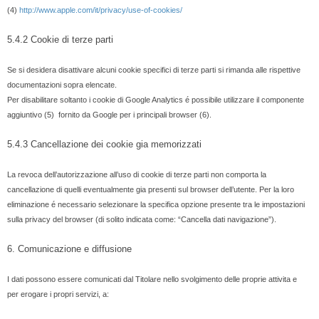
(4)
http://www.apple.com/it/privacy/use-of-cookies/
5.4.2 Cookie di terze parti
Se si desidera disattivare alcuni cookie specifici di terze parti si rimanda alle rispettive
documentazioni sopra elencate.
Per disabilitare soltanto i cookie di Google Analytics é possibile utilizzare il componente
aggiuntivo (5) fornito da Google per i principali browser (6).
5.4.3 Cancellazione dei cookie gia memorizzati
La revoca dell’autorizzazione all’uso di cookie di terze parti non comporta la
cancellazione di quelli eventualmente gia presenti sul browser dell’utente. Per la loro
eliminazione é necessario selezionare la specifica opzione presente tra le impostazioni
sulla privacy del browser (di solito indicata come: “Cancella dati navigazione”).
6. Comunicazione e diffusione
I dati possono essere comunicati dal Titolare nello svolgimento delle proprie attivita e
per erogare i propri servizi, a: