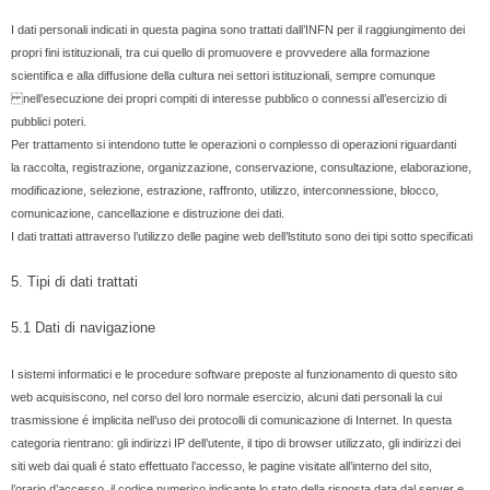
I dati personali indicati in questa pagina sono trattati dall’INFN per il raggiungimento dei
propri fini istituzionali, tra cui quello di promuovere e provvedere alla formazione
scientifica e alla diffusione della cultura nei settori istituzionali, sempre comunque
nell’esecuzione dei propri compiti di interesse pubblico o connessi all’esercizio di
pubblici poteri.
Per trattamento si intendono tutte le operazioni o complesso di operazioni riguardanti
la raccolta, registrazione, organizzazione, conservazione, consultazione, elaborazione,
modificazione, selezione, estrazione, raffronto, utilizzo, interconnessione, blocco,
comunicazione, cancellazione e distruzione dei dati.
I dati trattati attraverso l’utilizzo delle pagine web dell’lstituto sono dei tipi sotto specificati
5. Tipi di dati trattati
5.1 Dati di navigazione
I sistemi informatici e le procedure software preposte al funzionamento di questo sito
web acquisiscono, nel corso del loro normale esercizio, alcuni dati personali la cui
trasmissione é implicita nell’uso dei protocolli di comunicazione di Internet. In questa
categoria rientrano: gli indirizzi IP dell’utente, il tipo di browser utilizzato, gli indirizzi dei
siti web dai quali é stato effettuato l’accesso, le pagine visitate all’interno del sito,
l’orario d’accesso, il codice numerico indicante lo stato della risposta data dal server e