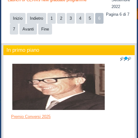
2022
Pagina 6 di 7
Inizio
Indietro
1
2
3
4
5
6
7
Avanti
Fine
In primo piano
1
2
3
Premio Conversi 2025