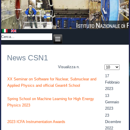
News CSN1
Visualizza n.
17
XX Seminar on Software for Nuclear, Subnuclear and
Febbraio
Applied Physics and official Geant4 School
2023
13
Spring School on Machine Learning for High Energy
Gennaio
Physics 2023
2023
23
2023 ICFA Instrumentation Awards
Dicembre
2022