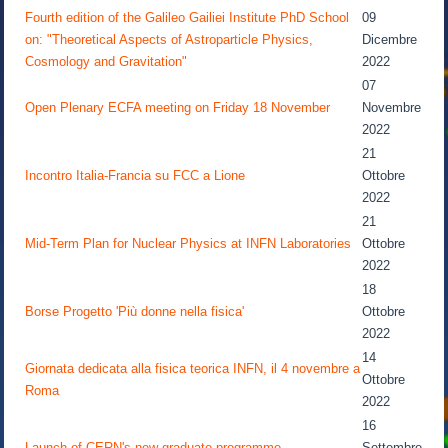
Fourth edition of the Galileo Gailiei Institute PhD School
09
on: "Theoretical Aspects of Astroparticle Physics,
Dicembre
Cosmology and Gravitation"
2022
07
Open Plenary ECFA meeting on Friday 18 November
Novembre
2022
21
Incontro Italia-Francia su FCC a Lione
Ottobre
2022
21
Mid-Term Plan for Nuclear Physics at INFN Laboratories
Ottobre
2022
18
Borse Progetto 'Più donne nella fisica'
Ottobre
2022
14
Giornata dedicata alla fisica teorica INFN, il 4 novembre a
Ottobre
Roma
2022
16
Launch of CERN's new graduate programme
Settembre