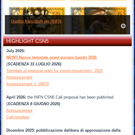
Quattro francobolli per l'INFN
...
HIGHLIGHT CSN5
July 2026:
NEW!! Nuovo template grant giovani bando 2026
(
SCADENZA 31 LUGLIO 2026)
Template of proposal grant for young researchers, 2026
Announcement
Announcement n. 28978
April 2026:
the INFN CSN5 Call proposal has been published
(
SCADENZA 8 GIUGNO 2026)
Announcement
Call template
Dicembre 2025: pubblicazione delibera di approvazione della