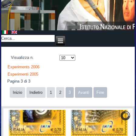
Visualizza n.
Experiments 2006
Esperimenti 2005
Pagina 3 di 3
Inizio
Indietro
1
2
3
Avanti
Fine